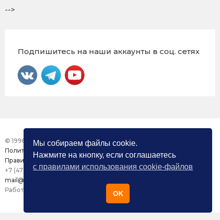
-->
Подпишитесь на наши аккаунты в соц. сетях
© 1996 – 2026 Фонд «Центр Защиты Прав СМИ»
Мы собираем файлы cookie.
Политика конфиденциальности
Нажмите на кнопку, если соглашаетесь
Правила использования сайта
с правилами использования cookie-файлов
+7 (473) 277-82-26
mail@mmdc.ru
Работа сайта поддерживается ООО «Медиазащита»
OK