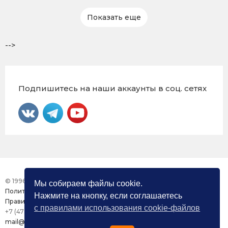
Показать еще
-->
Подпишитесь на наши аккаунты в соц. сетях
© 1996 – 2026 Фонд «Центр Защиты Прав СМИ»
Мы собираем файлы cookie.
Политика конфиденциальности
Нажмите на кнопку, если соглашаетесь
Правила использования сайта
с правилами использования cookie-файлов
+7 (473) 277-82-26
mail@mmdc.ru