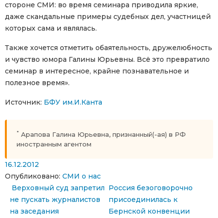
стороне СМИ: во время семинара приводила яркие,
даже скандальные примеры судебных дел, участницей
которых сама и являлась.
Также хочется отметить обаятельность, дружелюбность
и чувство юмора Галины Юрьевны. Всё это превратило
семинар в интересное, крайне познавательное и
полезное время».
Источник:
БФУ им.И.Канта
*
Арапова Галина Юрьевна, признанный(-ая) в РФ
иностранным агентом
16.12.2012
Опубликовано:
СМИ о нас
Навигация по записям
Верховный суд запретил
Россия безоговорочно
не пускать журналистов
присоединилась к
на заседания
Бернской конвенции