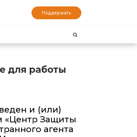
Поддержать
Найти
е для работы
еден и (или)
м «Центр Защиты
транного агента