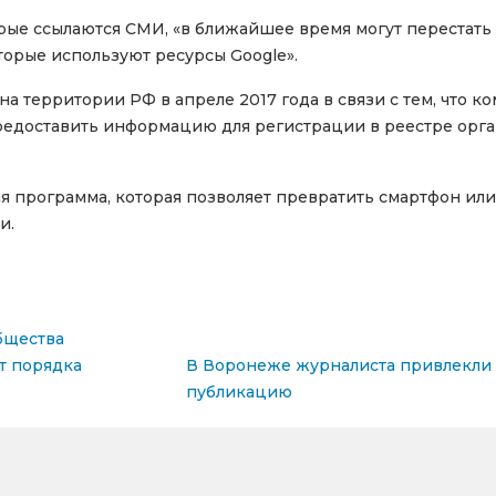
рые ссылаются СМИ, «в ближайшее время могут перестать 
оторые используют ресурсы Google».
на территории РФ в апреле 2017 года в связи с тем, что к
редоставить информацию для регистрации в реестре орг
ая программа, которая позволяет превратить смартфон ил
и.
бщества
сям
т порядка
В Воронеже журналиста привлекли к
публикацию