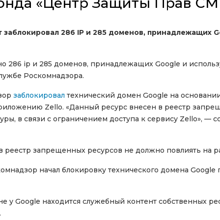
онда «Центр Защиты Прав СМ
заблокировал 286 IP и 285 доменов, принадлежащих G
 286 ip и 285 доменов, принадлежащих Google и использу
лужбе Роскомнадзора.
дзор
заблокировал
технический домен Google на основании
приложению Zello. «Данный ресурс внесен в реестр запре
ры, в связи с ограничением доступа к сервису Zello», — 
 в реестр запрещенных ресурсов не должно повлиять на р
комнадзор начал блокировку технического домена Google 
е у Google находится служебный контент собственных рес
.