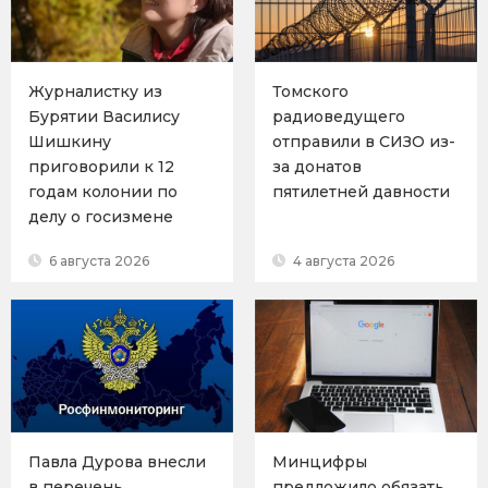
Журналистку из
Томского
Бурятии Василису
радиоведущего
Шишкину
отправили в СИЗО из-
приговорили к 12
за донатов
годам колонии по
пятилетней давности
делу о госизмене
6 августа 2026
4 августа 2026
Павла Дурова внесли
Минцифры
в перечень
предложило обязать