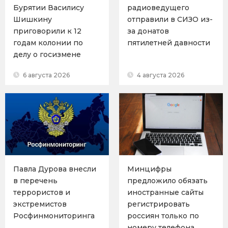
Бурятии Василису
радиоведущего
Шишкину
отправили в СИЗО из-
приговорили к 12
за донатов
годам колонии по
пятилетней давности
делу о госизмене
6 августа 2026
4 августа 2026
Павла Дурова внесли
Минцифры
в перечень
предложило обязать
террористов и
иностранные сайты
экстремистов
регистрировать
Росфинмониторинга
россиян только по
номеру телефона