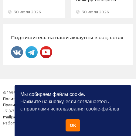
30 июля 2026
30 июля 2026
Подпишитесь на наши аккаунты в соц. сетях
© 1996 – 2026 Фонд «Центр Защиты Прав СМИ»
Мы собираем файлы cookie.
Политика конфиденциальности
Нажмите на кнопку, если соглашаетесь
Правила использования сайта
с правилами использования cookie-файлов
+7 (473) 277-82-26
mail@mmdc.ru
Работа сайта поддерживается ООО «Медиазащита»
OK