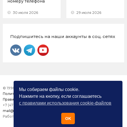
номеру телефона
30 июля 2026
29 июля 2026
Подпишитесь на наши аккаунты в соц. сетях
© 1996 – 2026 Фонд «Центр Защиты Прав СМИ»
Мы собираем файлы cookie.
Политика конфиденциальности
Нажмите на кнопку, если соглашаетесь
Правила использования сайта
с правилами использования cookie-файлов
+7 (473) 277-82-26
mail@mmdc.ru
Работа сайта поддерживается ООО «Медиазащита»
OK