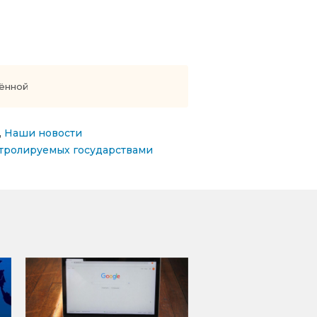
щённой
,
Наши новости
нтролируемых государствами