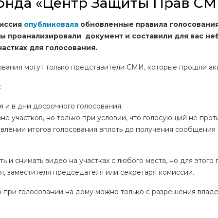
онда «Центр Защиты Прав СМ
миссия
опубликовала
обновленные правила голосования 
ы проанализировали документ и составили для вас неб
частках для голосования.
сования могут только представители СМИ, которые прошли а
:
я и в дни досрочного голосования;
не участков, но только при условии, что голосующий не прот
овлении итогов голосования вплоть до получения сообщения
ь и снимать видео на участках с любого места, но для этог
, заместителя председателя или секретаря комиссии.
о при голосовании на дому можно только с разрешения владе