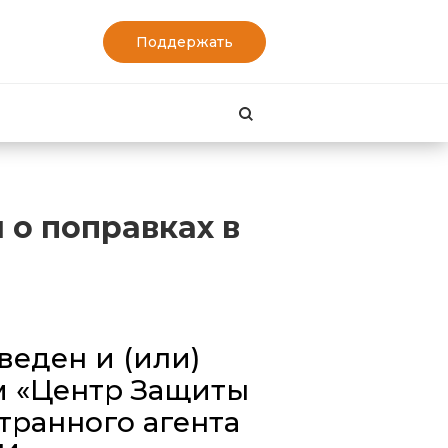
Поддержать
Найти
 о поправках в
еден и (или)
м «Центр Защиты
транного агента