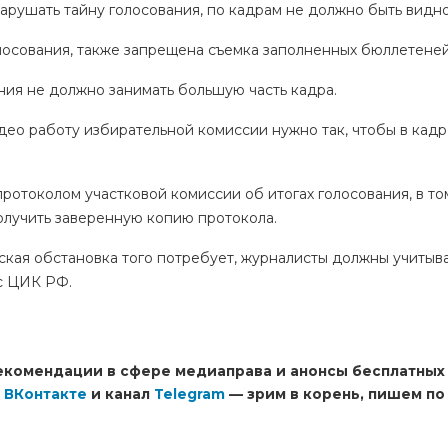
арушать тайну голосования, по кадрам не должно быть видно
голосования, также запрещена съемка заполненных бюллетеней
ния не должно занимать большую часть кадра.
идео работу избирательной комиссии нужно так, чтобы в кад
протоколом участковой комиссии об итогах голосования, в то
олучить заверенную копию протокола.
ская обстановка того потребует, журналисты должны учиты
 с ЦИК РФ.
екомендации в сфере медиаправа и анонсы бесплатных
,
ВКонтакте
и канал
Telegram
— зрим в корень, пишем по 