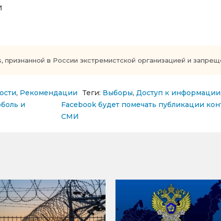
И
s, признанной в России экстремистской организацией и запре
ости
,
Рекомендации
Теги:
Выборы
,
Доступ к информации
сям
оболь и
Facebook будет помечать публикации ко
СМИ