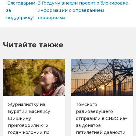
Навигация по записям
Благодарим
В Госдуму внесли проект о блокировке
за
информации с оправданием
поддержку!
терроризма
Читайте также
Журналистку из
Томского
Бурятии Василису
радиоведущего
Шишкину
отправили в СИЗО из-
приговорили к 12
за донатов
годам колонии по
пятилетней давности