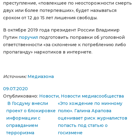
преступление, «повлекшее по неосторожности смерть
двух или более потерпевших», будет называться
сроком от 12 до 15 лет лишения свободы.
В октябре 2019 года президент России Владимир
Путин
поручил
подготовить поправки об уголовной
ответственности «за склонение к потреблению либо
пропаганду» наркотиков в интернете.
Источник:
Медиазона
09.07.2020
Опубликовано:
Новости
,
Новости медиасообщества
Навигация по записям
В Госдуму внесли
«Это хождение по минному
проект о блокировке
полю». Галина Арапова
информации с
оценивает риск журналистов
оправданием
попасть под статью о
терроризма
госизмене