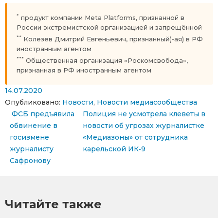
*
продукт компании Meta Platforms, признанной в
России экстремистской организацией и запрещённой
**
Колезев Дмитрий Евгеньевич, признанный(-ая) в РФ
иностранным агентом
***
Общественная организация «Роскомсвобода»,
признанная в РФ иностранным агентом
14.07.2020
Опубликовано:
Новости
,
Новости медиасообщества
Навигация по записям
ФСБ предъявила
Полиция не усмотрела клеветы в
обвинение в
новости об угрозах журналистке
госизмене
«Медиазоны» от сотрудника
журналисту
карельской ИК‑9
Сафронову
Читайте также