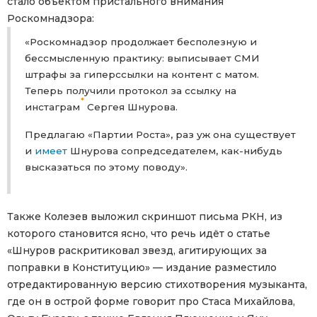
стало объектом пристального внимания
Роскомнадзора:
«Роскомнадзор продолжает бесполезную и
бессмысленную практику: выписывает СМИ
штрафы за гиперссылки на контент с матом.
Теперь получили протокол за ссылку на
*
инстаграм
Сергея Шнурова.
Предлагаю «Партии Роста», раз уж она существует
и
имеет
Шнурова сопредседателем, как-нибудь
высказаться по этому поводу».
Также Колезев выложил скриншот письма РКН, из
которого становится ясно, что речь идёт о статье
«Шнуров раскритиковал звезд, агитирующих за
поправки в Конституцию» — издание разместило
отредактированную версию стихотворения музыканта,
где он в острой форме говорит про Стаса Михайлова,