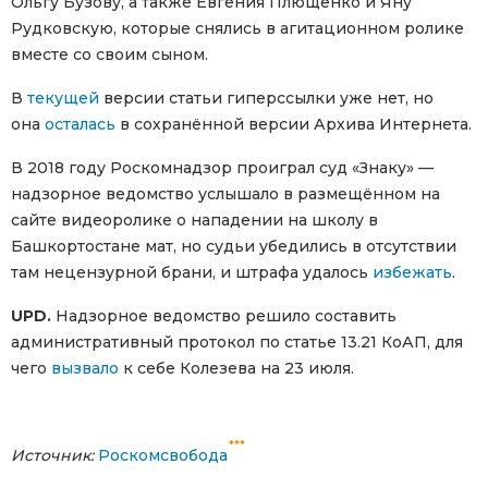
Ольгу Бузову, а также Евгения Плющенко и Яну
Рудковскую, которые снялись в агитационном ролике
вместе со своим сыном.
В
текущей
версии статьи гиперссылки уже нет, но
она
осталась
в сохранённой версии Архива Интернета.
В 2018 году Роскомнадзор проиграл суд «Знаку» —
надзорное ведомство услышало в размещённом на
сайте видеоролике о нападении на школу в
Башкортостане мат, но судьи убедились в отсутствии
там нецензурной брани, и штрафа удалось
избежать
.
UPD.
Надзорное ведомство решило составить
административный протокол по статье 13.21 КоАП, для
чего
вызвало
к себе Колезева на 23 июля.
***
Источник:
Роскомсвобода