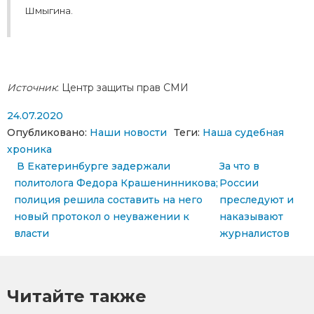
Шмыгина.
Источник
: Центр защиты прав СМИ
24.07.2020
Опубликовано:
Наши новости
Теги:
Наша судебная
хроника
Навигация по записям
В Екатеринбурге задержали
За что в
политолога Федора Крашенинникова;
России
полиция решила составить на него
преследуют и
новый протокол о неуважении к
наказывают
власти
журналистов
Читайте также