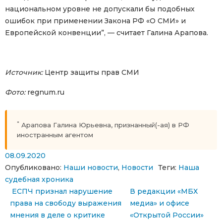
национальном уровне не допускали бы подобных
ошибок при применении Закона РФ «О СМИ» и
Европейской конвенции”, — считает Галина Арапова.
Источник:
Центр защиты прав СМИ
Фото:
regnum.ru
*
Арапова Галина Юрьевна, признанный(-ая) в РФ
иностранным агентом
08.09.2020
Опубликовано:
Наши новости
,
Новости
Теги:
Наша
судебная хроника
Навигация по записям
ЕСПЧ признал нарушение
В редакции «МБХ
права на свободу выражения
медиа» и офисе
мнения в деле о критике
«Открытой России»