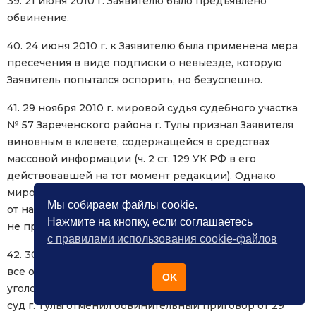
39. 21 июня 2010 г. Заявителю было предъявлено
обвинение.
40. 24 июня 2010 г. к Заявителю была применена мера
пресечения в виде подписки о невыезде, которую
Заявитель попытался оспорить, но безуспешно.
41. 29 ноября 2010 г. мировой судья судебного участка
№ 57 Зареченского района г. Тулы признал Заявителя
виновным в клевете, содержащейся в средствах
массовой информации (ч. 2 ст. 129 УК РФ в его
действовавшей на тот момент редакции). Однако
мировой судья представил Заявителя к освобождению
Мы собираем файлы cookie.
от наказания в связи с тем, что «его действия больше
Нажмите на кнопку, если соглашаетесь
не представляют опасности для общества».
с правилами использования cookie-файлов
42. 30 июня 2011 г. прокурор решил снять с Заявителя
все обвинения и подал ходатайство о прекращении
OK
уголовного дела. В тот же день Зареченский районный
суд г. Тулы отменил обвинительный приговор от 29