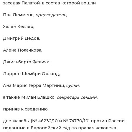
заседая Палатой, в состав которой вошли:
Пол Лемменс,
председатель,
Хелен Келлер,
Дмитрий Дедов,
Алена Полачкова,
Джильберто Феличи,
Лоррен Шембри Орланд,
Ана Мария Герра Мартинш,
судьи,
а также Милан Блашко,
секретарь секции,
приняв к сведению:
две жалобы (№ 46232/10 и № 74770/10) против России,
поданные в Европейский суд по правам человека