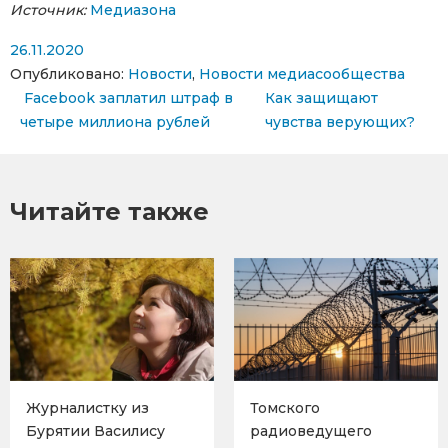
Источник:
Медиазона
26.11.2020
Опубликовано:
Новости
,
Новости медиасообщества
Навигация по записям
Facebook заплатил штраф в
Как защищают
четыре миллиона рублей
чувства верующих?
Читайте также
Журналистку из
Томского
Бурятии Василису
радиоведущего