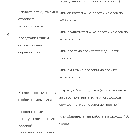
осужденного за период до трех лет)
Клевета о том, что лицо
или о
бязательные работы на срок до
страдает
400 часов
заболеванием,
или
принудительные работы на срок до
ч. 4
представляющим
четырех лет
опасность для
или арест на срок от трех до шести
окружающих
месяцев
или лишение свободы на срок до
четырех лет
Штраф до 5 млн рублей (или в размере
Клевета, соединенная
заработной платы или иного дохода
с обвинением лица
осужденного за период до трех лет)
в совершении
или о
бязательные работы на срок до 480
преступления против
часов
половой