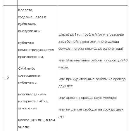
Клевета,
содержащаяся в
публичном
выступлении,
Штраф до 1 млн рублей (или в размере
заработной платы или иного дохода
публично
осужденного за период до одного года)
демонстрирующемся
произведении,
или
обязательные работы на срок до 240
часов,
СМИ либо
совершенная
ч. 2
или
принудительные работы на срок до
публично с
двух лет
использованием
или
арест на срок до двух месяцев
интернета либо в
отношении
или
лишение свободы на срок до двух
лет
нескольких лиц,
в том
числе