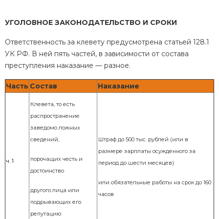
УГОЛОВНОЕ ЗАКОНОДАТЕЛЬСТВО И СРОКИ
Ответственность за клевету предусмотрена статьей 128.1
УК РФ. В ней пять частей, в зависимости от состава
преступления наказание — разное.
Часть
Состав
Наказание
Клевета, то есть
распространение
заведомо
ложных
сведений,
Штраф до 500 тыс. рублей (или в
размере зарплаты осужденного за
порочащих честь и
ч. 1
период до шести месяцев)
достоинство
или о
бязательные работы на срок до 160
другого лица или
часов
подрывающих его
репутацию