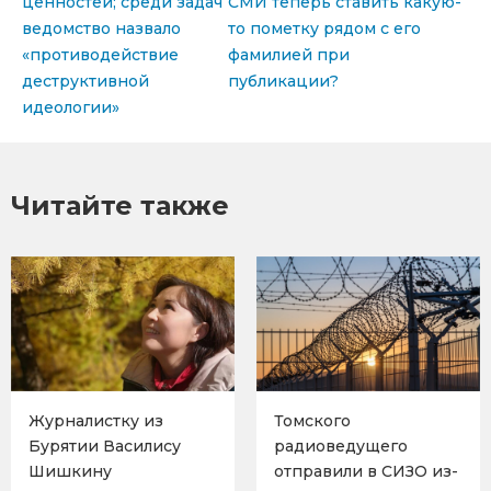
ценностей; среди задач
СМИ теперь ставить какую-
ведомство назвало
то пометку рядом с его
«противодействие
фамилией при
деструктивной
публикации?
идеологии»
Читайте также
Журналистку из
Томского
Бурятии Василису
радиоведущего
Шишкину
отправили в СИЗО из-