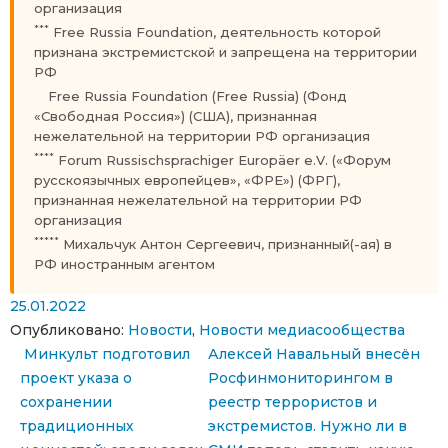
организация
***
Free Russia Foundation, деятельность которой
признана экстремистской и запрещена на территории
РФ
Free Russia Foundation (Free Russia) (Фонд
«Свободная Россия») (США), признанная
нежелательной на территории РФ организация
****
Forum Russischsprachiger Europäer e.V. («Форум
русскоязычных европейцев», «ФРЕ») (ФРГ),
признанная нежелательной на территории РФ
организация
*****
Михальчук Антон Сергеевич, признанный(-ая) в
РФ иностранным агентом
25.01.2022
Опубликовано:
Новости
,
Новости медиасообщества
Навигация по записям
Минкульт подготовил
Алексей Навальный внесён
проект указа о
Росфинмониторингом в
сохранении
реестр террористов и
традиционных
экстремистов. Нужно ли в