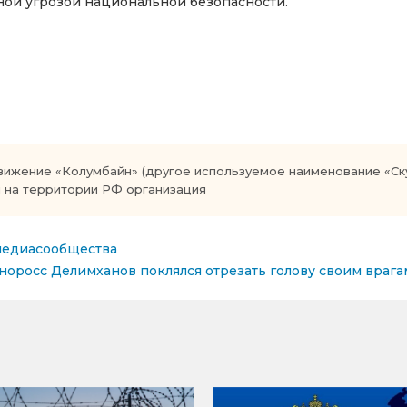
зной угрозой национальной безопасности.
ение «Колумбайн» (другое используемое наименование «Скул
 на территории РФ организация
медиасообщества
сям
норосс Делимханов поклялся отрезать голову своим врагам