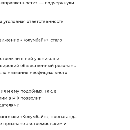
направленности», — подчеркнули
а уголовная ответственность
вижение «Колумбайн», стало
стреляли в ней учеников и
ал широкий общественный резонанс.
ошло название неофициального
я и ему подобных. Так, в
ким в РФ позволит
дателями.
тинг» или «Колумбайн», пропаганда
ие признано экстремистским и