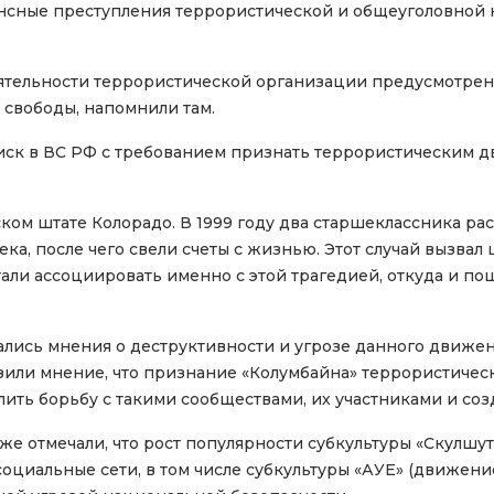
нсные преступления террористической и общеуголовной 
еятельности террористической организации предусмотрен
свободы, напомнили там.
 иск в ВС РФ с требованием признать террористическим д
ом штате Колорадо. В 1999 году два старшеклассника рас
овека, после чего свели счеты с жизнью. Этот случай вызв
али ассоциировать именно с этой трагедией, откуда и п
лись мнения о деструктивности и угрозе данного движени
или мнение, что признание «Колумбайна» террористичес
ить борьбу с такими сообществами, их участниками и соз
же отмечали, что рост популярности субкультуры «Скулшу
социальные сети, в том числе субкультуры «АУЕ» (движен