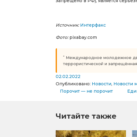
запрещено в РФ), является серье
Источник:
Интерфакс
Фото:
pixabay.com
*
Международное молодежное движ
террористической и запрещённая
02.02.2022
Опубликовано:
Новости
,
Новости 
Навигация по запи
Порочит — не порочит
Еди
Читайте также