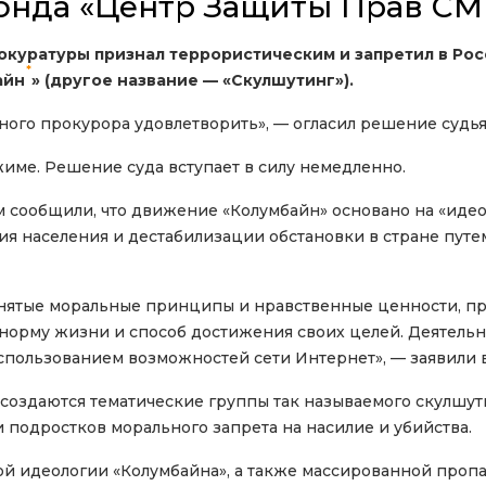
онда «Центр Защиты Прав СМ
рокуратуры признал террористическим и запретил в Р
*
айн
» (другое название — «Скулшутинг»).
ого прокурора удовлетворить», — огласил решение судья
име. Решение суда вступает в силу немедленно.
 сообщили, что движение «Колумбайн» основано на «идео
ия населения и дестабилизации обстановки в стране пут
нятые моральные принципы и нравственные ценности, п
 норму жизни и способ достижения своих целей. Деятель
спользованием возможностей сети Интернет», — заявили 
, создаются тематические группы так называемого скулшут
 подростков морального запрета на насилие и убийства.
й идеологии «Колумбайна», а также массированной пропа