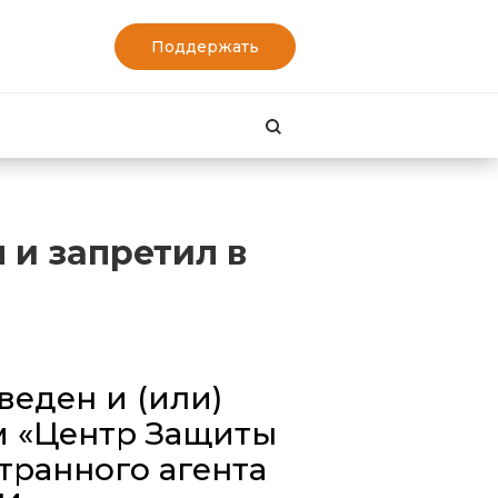
Поддержать
Найти
 и запретил в
еден и (или)
м «Центр Защиты
транного агента