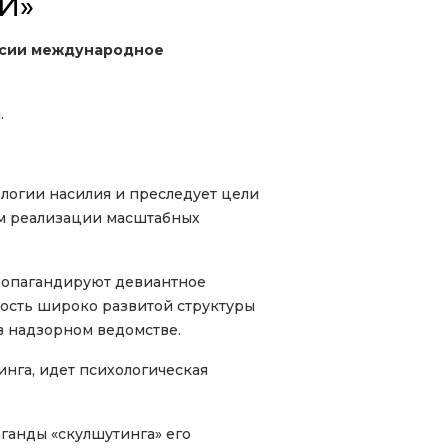
И»
оссии международное
.
логии насилия и преследует цели
ем реализации масштабных
ропагандируют девиантное
ность широко развитой структуры
в надзорном ведомстве.
инга, идет психологическая
ганды «скулшутинга» его