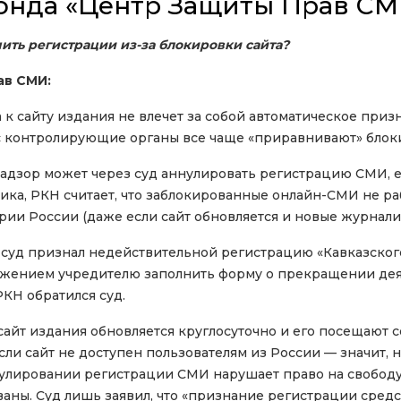
онда «Центр Защиты Прав СМ
ить регистрации из-за блокировки сайта?
ав СМИ:
а к сайту издания не влечет за собой автоматическое пр
 контролирующие органы все чаще «приравнивают» блокир
адзор может через суд аннулировать регистрацию СМИ, ес
тика, РКН считает, что заблокированные онлайн-СМИ не раб
рии России (даже если сайт обновляется и новые журнали
а суд признал недействительной регистрацию «Кавказского
ожением учредителю заполнить форму о прекращении де
РКН обратился суд.
 сайт издания обновляется круглосуточно и его посещают 
если сайт не доступен пользователям из России — значит, 
нулировании регистрации СМИ нарушает право на свободу
аны. Суд лишь заявил, что «признание регистрации сред