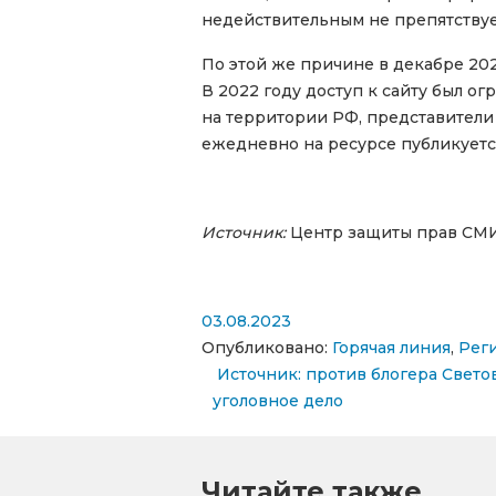
недействительным не препятствуе
По этой же причине в декабре 20
В 2022 году доступ к сайту был ог
на территории РФ, представители 
ежедневно на ресурсе публикуется
Источник:
Центр защиты прав СМ
03.08.2023
Опубликовано:
Горячая линия
,
Рег
Навигация по запи
Источник: против блогера Свето
уголовное дело
Читайте также