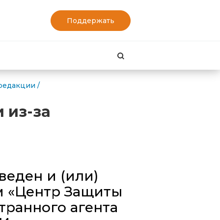
Поддержать
Найти
 редакции
/
 из-за
еден и (или)
м «Центр Защиты
транного агента