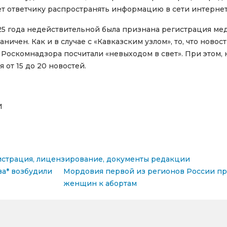
т ответчику распространять информацию в сети интернет
25 года недействительной была признана регистрация мед
раничен. Как и в случае с «Кавказским узлом», то, что нов
Роскомнадзора посчитали «невыходом в свет». При этом, 
 от 15 до 20 новостей.
И
истрация, лицензирование, документы редакции
сям
ва* возбудили
Мордовия первой из регионов России при
женщин к абортам