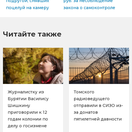
подругой, снявших
руб. за несоблюдение
поцелуй на камеру
закона о самоконтроле
Читайте также
Журналистку из
Томского
Бурятии Василису
радиоведущего
Шишкину
отправили в СИЗО из-
приговорили к 12
за донатов
годам колонии по
пятилетней давности
делу о госизмене