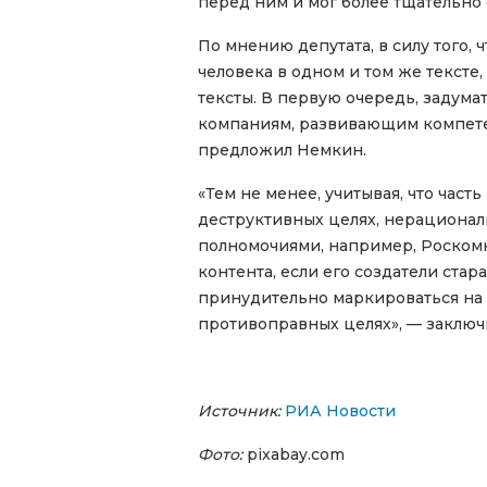
перед ним и мог более тщательно
По мнению депутата, в силу того, 
человека в одном и том же текст
тексты. В первую очередь, заду
компаниям, развивающим компетен
предложил Немкин.
«Тем не менее, учитывая, что част
деструктивных целях, нерациональ
полномочиями, например, Роскомн
контента, если его создатели ста
принудительно маркироваться на п
противоправных целях», — заключ
Источник:
РИА Новости
Фото:
pixabay.com