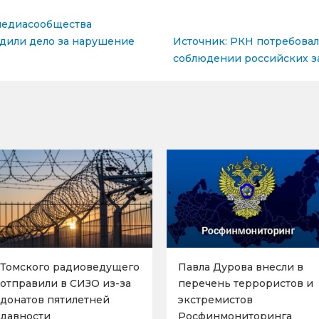
медиасообщества
сям
дили дело за нарушение
Источник: РКН потребовал 
соблюдении российских 
Томского радиоведущего
Павла Дурова внесли в
отправили в СИЗО из-за
перечень террористов и
донатов пятилетней
экстремистов
давности
Росфинмониторинга