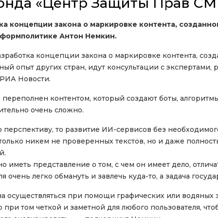
онда «Центр Защиты Прав СМ
ка концепции закона о маркировке контента, созданн
нформполитике Антон Немкин.
разработка концепции закона о маркировке контента, соз
ьный опыт других стран, идут консультации с экспертами,
 РИА Новости.
е переполнен контентом, который создают боты, алгоритмы
ительно очень сложно.
ю перспективу, то развитие ИИ-сервисов без необходимог
только никем не проверенных текстов, но и даже полнос
й.
 иметь представление о том, с чем он имеет дело, отлича
я очень легко обмануть и завлечь куда-то, а задача госуда
а осуществляться при помощи графических или водяных зн
 при том четкой и заметной для любого пользователя, что