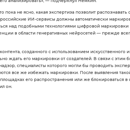
 его анализировать», — подчеркнул Немкин.
что пока не ясно, какая экспертиза позволит распознавать
е, российские ИИ-сервисы должны автоматически маркир
маться над подобными технологиями цифровой маркировк
ции в области генеративных нейросетей — прежде всего,
ь контента, созданного с использованием искусственного и
но ждать его маркировки от создателей. В связи с этим 
адзор, специалисты которого могли бы проводить экспер
раются все же избежать маркировки. После выявления так
лощадках его распространения или же блокироваться в сл
ил он.