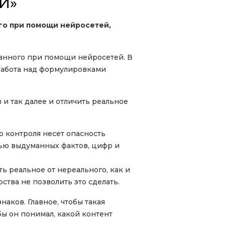
И»
ого при помощи нейросетей,
данного при помощи нейросетей. В
 работа над формулировками
 и так далее и отличить реальное
о контроля несет опасность
тью выдуманных фактов, цифр и
ть реальное от нереального, как и
рства не позволить это сделать.
аков. Главное, чтобы такая
бы он понимал, какой контент