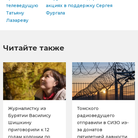
телеведущую
акциях в поддержку Сергея
Татьяну
Фургала
Лазареву
Читайте также
Журналистку из
Томского
Бурятии Василису
радиоведущего
Шишкину
отправили в СИЗО из-
приговорили к 12
за донатов
годам колонии по
пятилетней давности