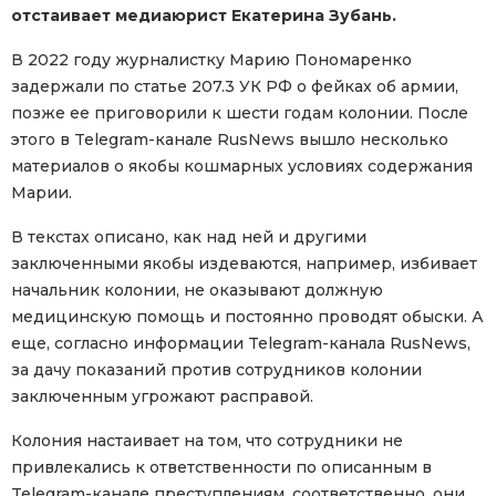
отстаивает медиаюрист Екатерина Зубань.
В 2022 году журналистку Марию Пономаренко
задержали по статье 207.3 УК РФ о фейках об армии,
позже ее приговорили к шести годам колонии. После
этого в Telegram-канале RusNews вышло несколько
материалов о якобы кошмарных условиях содержания
Марии.
В текстах описано, как над ней и другими
заключенными якобы издеваются, например, избивает
начальник колонии, не оказывают должную
медицинскую помощь и постоянно проводят обыски. А
еще, согласно информации Telegram-канала RusNews,
за дачу показаний против сотрудников колонии
заключенным угрожают расправой.
Колония настаивает на том, что сотрудники не
привлекались к ответственности по описанным в
Telegram-канале преступлениям, соответственно, они