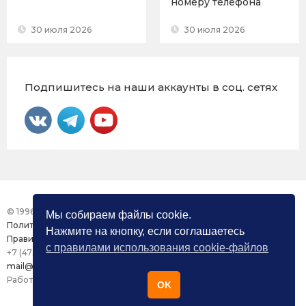
номеру телефона
30 июля 2026
30 июля 2026
Подпишитесь на наши аккаунты в соц. сетях
© 1996 – 2026 Фонд «Центр Защиты Прав СМИ»
Мы собираем файлы cookie.
Политика конфиденциальности
Нажмите на кнопку, если соглашаетесь
Правила использования сайта
с правилами использования cookie-файлов
+7 (473) 277-82-26
mail@mmdc.ru
Работа сайта поддерживается ООО «Медиазащита»
OK