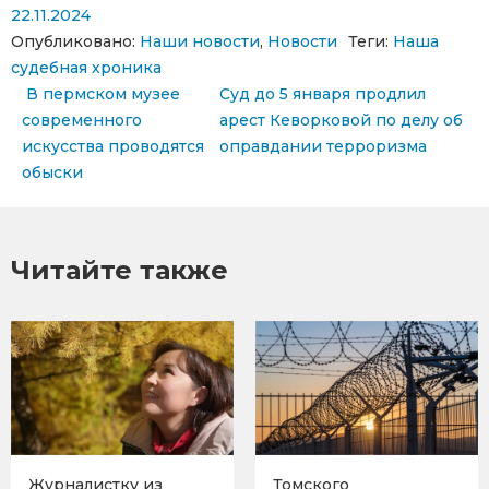
22.11.2024
Опубликовано:
Наши новости
,
Новости
Теги:
Наша
судебная хроника
Навигация по записям
В пермском музее
Суд до 5 января продлил
современного
арест Кеворковой по делу об
искусства проводятся
оправдании терроризма
обыски
Читайте также
Журналистку из
Томского