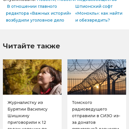
Навигация по записям
В отношении главного
Шпионский софт
редактора «Важных историй»
«Монокль»: как найти
возбудили уголовное дело
и обезвредить?
Читайте также
Журналистку из
Томского
Бурятии Василису
радиоведущего
Шишкину
отправили в СИЗО из-
приговорили к 12
за донатов
годам колонии по
пятилетней давности