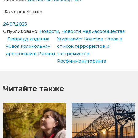
Фото:
pexels.com
24.07.2025
Опубликовано:
Новости
,
Новости медиасообщества
Навигация по записям
Главреда издания
Журналист Колезев попал в
«Своя колокольня»
список террористов и
арестовали в Рязани
экстремистов
Росфинмониторинга
Читайте также