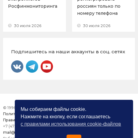
Росфинмониторинга
россиян только по
номеру телефона
30 июля 2026
30 июля 2026
Подпишитесь на наши аккаунты в соц. сетях
© 1996 – 2026 Фонд «Центр Защиты Прав СМИ»
Мы собираем файлы cookie.
Политика конфиденциальности
Нажмите на кнопку, если соглашаетесь
Правила использования сайта
с правилами использования cookie-файлов
+7 (473) 277-82-26
mail@mmdc.ru