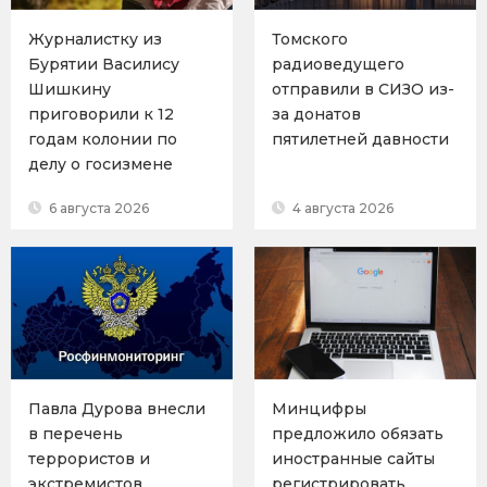
Журналистку из
Томского
Бурятии Василису
радиоведущего
Шишкину
отправили в СИЗО из-
приговорили к 12
за донатов
годам колонии по
пятилетней давности
делу о госизмене
6 августа 2026
4 августа 2026
Павла Дурова внесли
Минцифры
в перечень
предложило обязать
террористов и
иностранные сайты
экстремистов
регистрировать