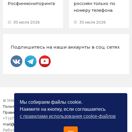
Росфинмониторинга
россиян только по
номеру телефона
30 июля 2026
30 июля 2026
Подпишитесь на наши аккаунты в соц. сетях
© 1996 – 2026 Фонд «Центр Защиты Прав СМИ»
Мы собираем файлы cookie.
Политика конфиденциальности
Нажмите на кнопку, если соглашаетесь
Правила использования сайта
с правилами использования cookie-файлов
+7 (473) 277-82-26
mail@mmdc.ru
Работа сайта поддерживается ООО «Медиазащита»