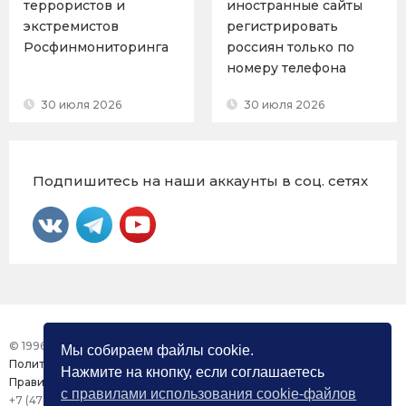
террористов и
иностранные сайты
экстремистов
регистрировать
Росфинмониторинга
россиян только по
номеру телефона
30 июля 2026
30 июля 2026
Подпишитесь на наши аккаунты в соц. сетях
© 1996 – 2026 Фонд «Центр Защиты Прав СМИ»
Мы собираем файлы cookie.
Политика конфиденциальности
Нажмите на кнопку, если соглашаетесь
Правила использования сайта
с правилами использования cookie-файлов
+7 (473) 277-82-26