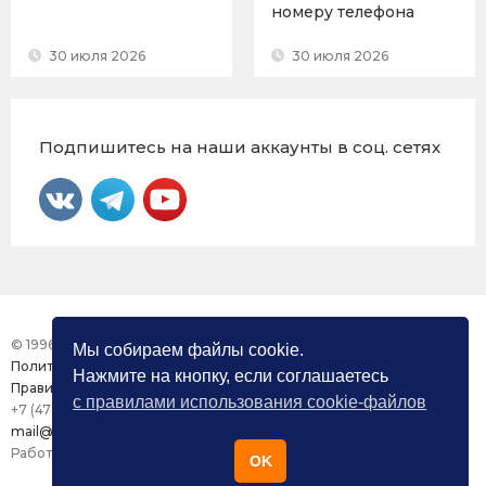
номеру телефона
30 июля 2026
30 июля 2026
Подпишитесь на наши аккаунты в соц. сетях
© 1996 – 2026 Фонд «Центр Защиты Прав СМИ»
Мы собираем файлы cookie.
Политика конфиденциальности
Нажмите на кнопку, если соглашаетесь
Правила использования сайта
с правилами использования cookie-файлов
+7 (473) 277-82-26
mail@mmdc.ru
Работа сайта поддерживается ООО «Медиазащита»
OK