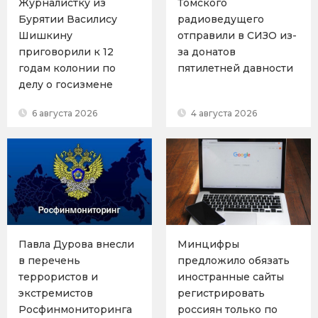
Журналистку из
Томского
Бурятии Василису
радиоведущего
Шишкину
отправили в СИЗО из-
приговорили к 12
за донатов
годам колонии по
пятилетней давности
делу о госизмене
6 августа 2026
4 августа 2026
Павла Дурова внесли
Минцифры
в перечень
предложило обязать
террористов и
иностранные сайты
экстремистов
регистрировать
Росфинмониторинга
россиян только по