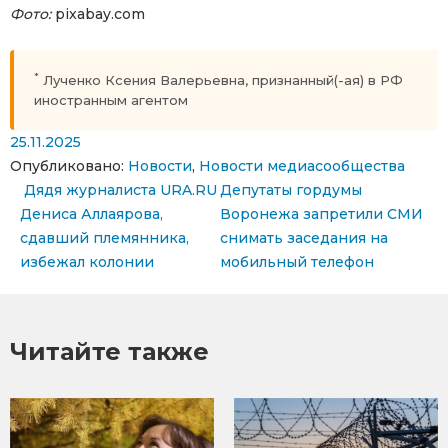
Фото:
pixabay.com
*
Лученко Ксения Валерьевна, признанный(-ая) в РФ
иностранным агентом
25.11.2025
Опубликовано:
Новости
,
Новости медиасообщества
Навигация по записям
Дядя журналиста URA.RU
Депутаты гордумы
Дениса Аллаярова,
Воронежа запретили СМИ
сдавший племянника,
снимать заседания на
избежал колонии
мобильный телефон
Читайте также