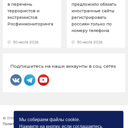
в перечень
предложило обязать
террористов и
иностранные сайты
экстремистов
регистрировать
Росфинмониторинга
россиян только по
номеру телефона
30 июля 2026
30 июля 2026
Подпишитесь на наши аккаунты в соц. сетях
© 1996 – 2026 Фонд «Центр Защиты Прав СМИ»
Мы собираем файлы cookie.
Политика конфиденциальности
Нажмите на кнопку, если соглашаетесь