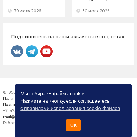
30 июля 2026
30 июля 2026
Подпишитесь на наши аккаунты в соц. сетях
© 1996 – 2026 Фонд «Центр Защиты Прав СМИ»
Мы собираем файлы cookie.
Политика конфиденциальности
Нажмите на кнопку, если соглашаетесь
Правила использования сайта
с правилами использования cookie-файлов
+7 (473) 277-82-26
mail@mmdc.ru
Работа сайта поддерживается ООО «Медиазащита»
OK