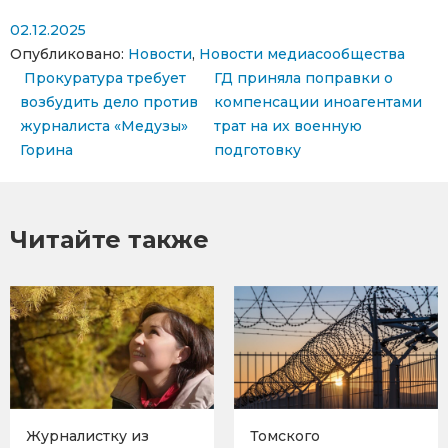
02.12.2025
Опубликовано:
Новости
,
Новости медиасообщества
Навигация по записям
Прокуратура требует
ГД приняла поправки о
возбудить дело против
компенсации иноагентами
журналиста «Медузы»
трат на их военную
Горина
подготовку
Читайте также
Журналистку из
Томского