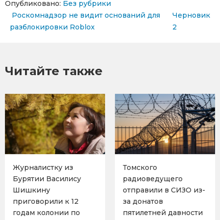
Опубликовано:
Без рубрики
Навигация по записям
Роскомнадзор не видит оснований для
Черновик
разблокировки Roblox
2
Читайте также
Журналистку из
Томского
Бурятии Василису
радиоведущего
Шишкину
отправили в СИЗО из-
приговорили к 12
за донатов
годам колонии по
пятилетней давности