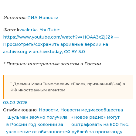
Источник:
РИА Новости
Фото:
k
vvalerka. YouTube:
https://www.youtube.com/watch?v=HOAA3xZjJZk —
Просмотреть/сохранить архивные версии на
archive.org и archive.today, CC BY 3.0
* Признан иностранным агентом в России
*
Дремин Иван Тимофеевич «Face», признанный(-ая) в
РФ иностранным агентом
03.03.2026
Опубликовано:
Новости
,
Новости медиасообщества
Навигация по записям
Шульман заочно получила
«Новое радио» могут
в России год колонии за
оштрафовать на 600 тыс.
уклонение от обязанностей
рублей за пропаганду