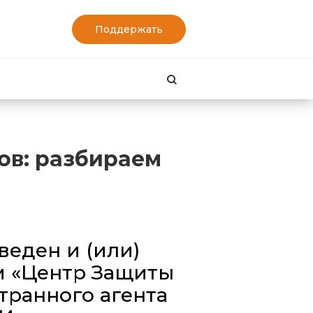
Поддержать
Найти
ов: разбираем
еден и (или)
м «Центр Защиты
транного агента