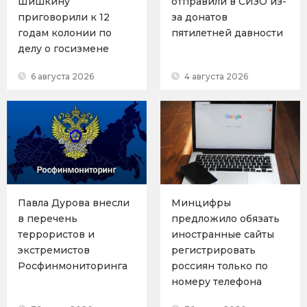
Шишкину
отправили в СИЗО из-
приговорили к 12
за донатов
годам колонии по
пятилетней давности
делу о госизмене
6 августа 2026
4 августа 2026
Павла Дурова внесли
Минцифры
в перечень
предложило обязать
террористов и
иностранные сайты
экстремистов
регистрировать
Росфинмониторинга
россиян только по
номеру телефона