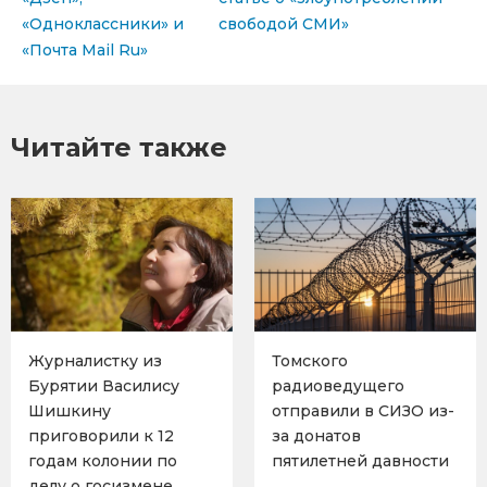
«Одноклассники» и
свободой СМИ»
«Почта Mail Ru»
Читайте также
Журналистку из
Томского
Бурятии Василису
радиоведущего
Шишкину
отправили в СИЗО из-
приговорили к 12
за донатов
годам колонии по
пятилетней давности
делу о госизмене