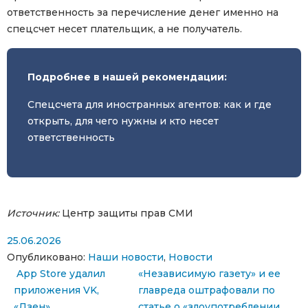
ответственность за перечисление денег именно на
спецсчет несет плательщик, а не получатель.
Подробнее в нашей рекомендации:
Спецсчета для иностранных агентов: как и где
открыть, для чего нужны и кто несет
ответственность
Источник:
Центр защиты прав СМИ
25.06.2026
Опубликовано:
Наши новости
,
Новости
Навигация по записям
App Store удалил
«Независимую газету» и ее
приложения VK,
главреда оштрафовали по
«Дзен»,
статье о «злоупотреблении