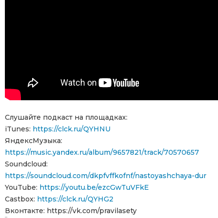
Слушайте подкаст на площадках:
iTunes:
https://clck.ru/QYHNU
ЯндексМузыка:
https://music.yandex.ru/album/9657821/track/70570657
Soundcloud:
https://soundcloud.com/dkpfvffkofnf/nastoyashchaya-dur
YouTube:
https://youtu.be/ezcGwTuVFkE
Сastbox:
https://clck.ru/QYHG2
Вконтакте: https://vk.com/pravilasety