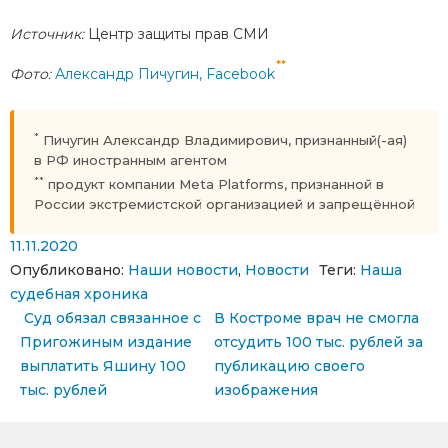
Источник:
Центр защиты прав СМИ
**
Фото:
Александр Пичугин, Facebook
*
Пичугин Александр Владимирович, признанный(-ая)
в РФ иностранным агентом
**
продукт компании Meta Platforms, признанной в
России экстремистской организацией и запрещённой
11.11.2020
Опубликовано:
Наши новости
,
Новости
Теги:
Наша
судебная хроника
Навигация по записям
Суд обязал связанное с
В Костроме врач не смогла
Пригожиным издание
отсудить 100 тыс. рублей за
выплатить Яшину 100
публикацию своего
тыс. рублей
изображения