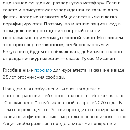
оценочное суждение, развернутую метафору. Если в
тексте и присутствуют утверждения, то только о тех
фактах, которые являются общеизвестными и легко
верифицируются. Поэтому, по мнению защиты, суд в
этом деле неверно оценил спорный текст и
неправильно применил уголовный закон. Мы считаем
этот приговор незаконным, необоснованным, и,
безусловно, будем его обжаловать, добиваясь полного
оправдания журналиста», — сказал Тумас Мисакян.
Гособвинение
просило
для журналиста наказание в виде
2,5 лет ограничения свободы.
Поводом для возбуждения уголовного дела о
распространении фейк-ньюс стал пост в Telegram-канале
“Сорокин хвост”, опубликованный в апреле 2020 года. В
нем говорилось, что в России проходит «спланированная
акция по инфицированию смертельно опасной болезнью».
Акция якобы развязана представителями конкретной