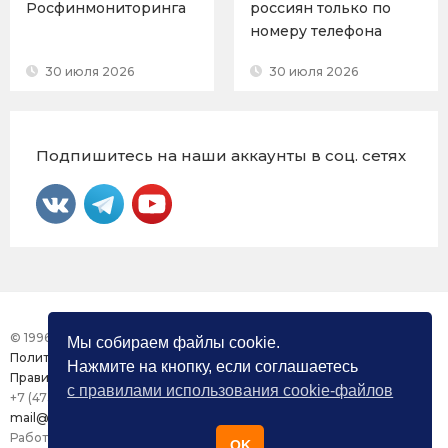
Росфинмониторинга
россиян только по
номеру телефона
30 июля 2026
30 июля 2026
Подпишитесь на наши аккаунты в соц. сетях
© 1996 – 2026 Фонд «Центр Защиты Прав СМИ»
Мы собираем файлы cookie.
Политика конфиденциальности
Нажмите на кнопку, если соглашаетесь
Правила использования сайта
с правилами использования cookie-файлов
+7 (473) 277-82-26
mail@mmdc.ru
Работа сайта поддерживается ООО «Медиазащита»
OK