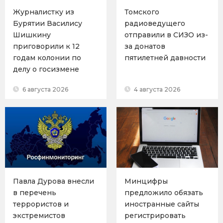
Журналистку из
Томского
Бурятии Василису
радиоведущего
Шишкину
отправили в СИЗО из-
приговорили к 12
за донатов
годам колонии по
пятилетней давности
делу о госизмене
6 августа 2026
4 августа 2026
Павла Дурова внесли
Минцифры
в перечень
предложило обязать
террористов и
иностранные сайты
экстремистов
регистрировать