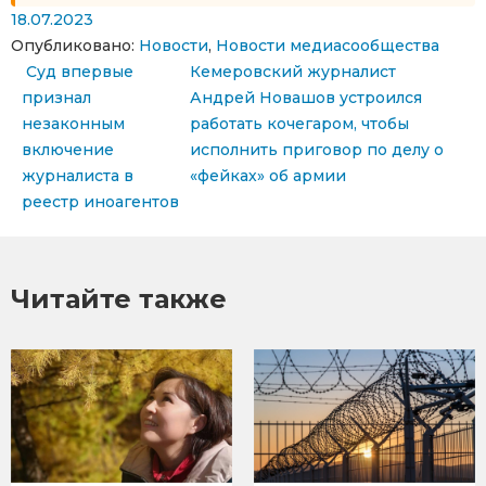
18.07.2023
Опубликовано:
Новости
,
Новости медиасообщества
Навигация по записям
Суд впервые
Кемеровский журналист
признал
Андрей Новашов устроился
незаконным
работать кочегаром, чтобы
включение
исполнить приговор по делу о
журналиста в
«фейках» об армии
реестр иноагентов
Читайте также