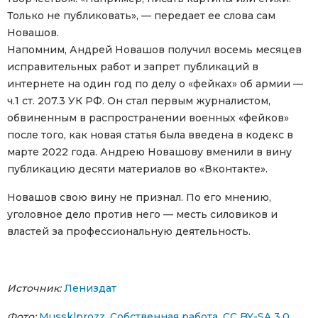
Только не публиковать», — передает ее слова сам
Новашов.
Напомним, Андрей Новашов получил восемь месяцев
исправительных работ и запрет публикаций в
интернете на один год по делу о «фейках» об армии —
ч.1 ст. 207.3 УК РФ. Он стал первым журналистом,
обвиненным в распространении военных «фейков»
после того, как новая статья была введена в кодекс в
марте 2022 года. Андрею Новашову вменили в вину
публикацию десяти материалов во «Вконтакте».
Новашов свою вину не признал. По его мнению,
уголовное дело против него — месть силовиков и
властей за профессиональную деятельность.
Источник:
Лениздат
Фото:
Mussklprozz. Собственная работа, CC BY-SA 3.0