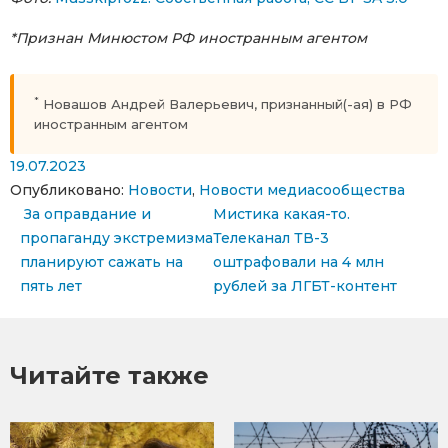
*Признан Минюстом РФ иностранным агентом
*
Новашов Андрей Валерьевич, признанный(-ая) в РФ
иностранным агентом
19.07.2023
Опубликовано:
Новости
,
Новости медиасообщества
Навигация по записям
За оправдание и
Мистика какая-то.
пропаганду экстремизма
Телеканал ТВ-3
планируют сажать на
оштрафовали на 4 млн
пять лет
рублей за ЛГБТ-контент
Читайте также