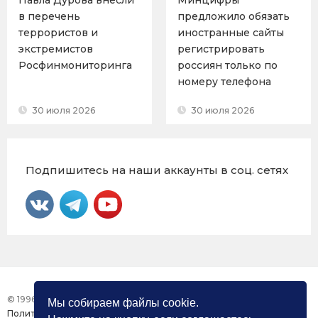
Павла Дурова внесли
Минцифры
в перечень
предложило обязать
террористов и
иностранные сайты
экстремистов
регистрировать
Росфинмониторинга
россиян только по
номеру телефона
30 июля 2026
30 июля 2026
Подпишитесь на наши аккаунты в соц. сетях
© 1996 – 2026 Фонд «Центр Защиты Прав СМИ»
Мы собираем файлы cookie.
Политика конфиденциальности