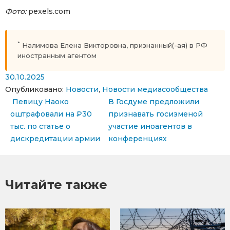
Фото:
pexels.com
*
Налимова Елена Викторовна, признанный(-ая) в РФ
иностранным агентом
30.10.2025
Опубликовано:
Новости
,
Новости медиасообщества
Навигация по записям
Певицу Наоко
В Госдуме предложили
оштрафовали на ₽30
признавать госизменой
тыс. по статье о
участие иноагентов в
дискредитации армии
конференциях
Читайте также