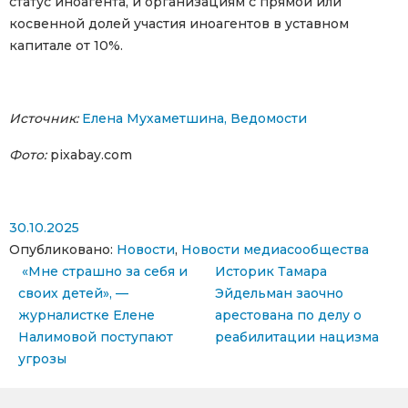
статус иноагента, и организациям с прямой или
косвенной долей участия иноагентов в уставном
капитале от 10%.
Источник:
Елена Мухаметшина, Ведомости
Фото:
pixabay.com
30.10.2025
Опубликовано:
Новости
,
Новости медиасообщества
Навигация по записям
«Мне страшно за себя и
Историк Тамара
своих детей», —
Эйдельман заочно
журналистке Елене
арестована по делу о
Налимовой поступают
реабилитации нацизма
угрозы